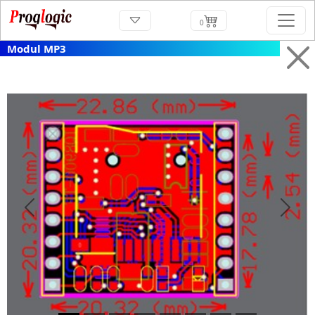
0
Modul MP3
Previous
Next