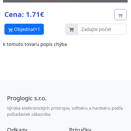
Cena: 1.71€
Butt
Objednať+1
k tomuto tovaru popis chýba
Proglogic s.r.o.
Výroba elektronických prístrojov, softvéru a hardvéru podľa
požiadaviek zákazníka.
Odkazy
Príručky