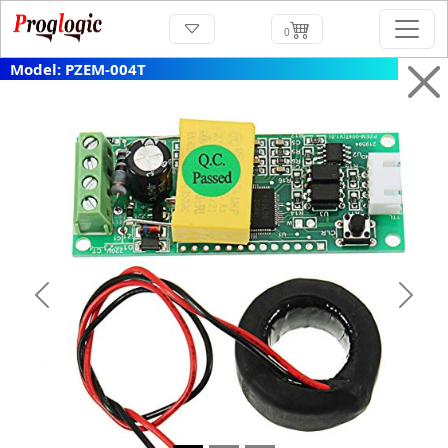
0
Model: PZEM-004T
Previous
Next