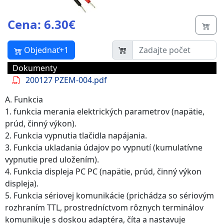
Cena: 6.30€
Butt
Objednať+1
Dokumenty
200127 PZEM-004.pdf
A. Funkcia
1. funkcia merania elektrických parametrov (napätie,
prúd, činný výkon).
2. Funkcia vypnutia tlačidla napájania.
3. Funkcia ukladania údajov po vypnutí (kumulatívne
vypnutie pred uložením).
4. Funkcia displeja PC PC (napätie, prúd, činný výkon
displeja).
5. Funkcia sériovej komunikácie (prichádza so sériovým
rozhraním TTL, prostredníctvom rôznych terminálov
komunikuje s doskou adaptéra, číta a nastavuje