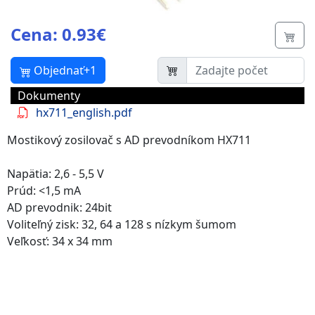
Cena: 0.93€
Butt
Objednať+1
Dokumenty
hx711_english.pdf
Mostikový zosilovač s AD prevodníkom HX711
Napätia: 2,6 - 5,5 V
Prúd: <1,5 mA
AD prevodnik: 24bit
Voliteľný zisk: 32, 64 a 128 s nízkym šumom
Veľkosť: 34 x 34 mm