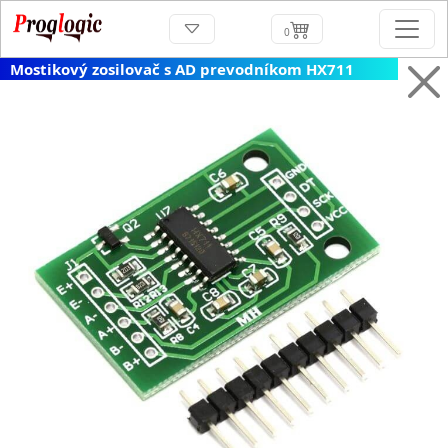
0
Mostikový zosilovač s AD prevodníkom HX711
Previous
N