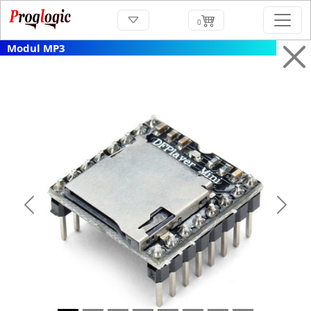
0
Modul MP3
Previous
Next