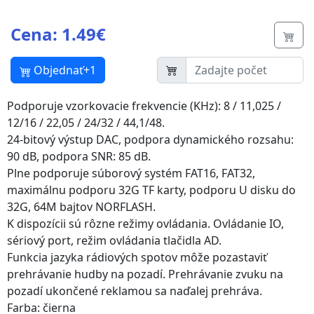
Cena: 1.49€
Butt
Objednať+1
Podporuje vzorkovacie frekvencie (KHz): 8 / 11,025 /
12/16 / 22,05 / 24/32 / 44,1/48.
24-bitový výstup DAC, podpora dynamického rozsahu:
90 dB, podpora SNR: 85 dB.
Plne podporuje súborový systém FAT16, FAT32,
maximálnu podporu 32G TF karty, podporu U disku do
32G, 64M bajtov NORFLASH.
K dispozícii sú rôzne režimy ovládania. Ovládanie IO,
sériový port, režim ovládania tlačidla AD.
Funkcia jazyka rádiových spotov môže pozastaviť
prehrávanie hudby na pozadí. Prehrávanie zvuku na
pozadí ukončené reklamou sa naďalej prehráva.
Farba: čierna