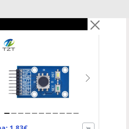
evious
Next
a: 1.83€