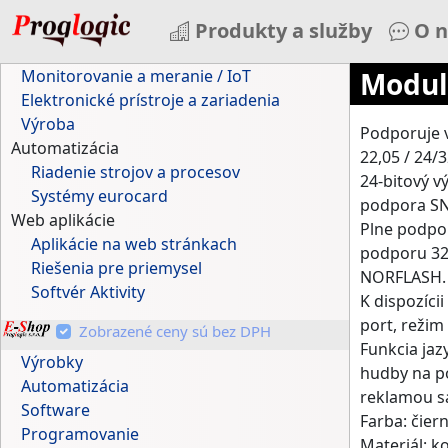
Produkty a služby
O n
Monitorovanie a meranie / IoT
Modul
Elektronické prístroje a zariadenia
Výroba
Podporuje v
Automatizácia
22,05 / 24/3
Riadenie strojov a procesov
24-bitový 
Systémy eurocard
podpora SN
Web aplikácie
Plne podpo
Aplikácie na web stránkach
podporu 32
Riešenia pre priemysel
NORFLASH.
Softvér Aktivity
K dispozíci
port, režim 
Zobrazené ceny sú bez DPH
Funkcia jaz
Výrobky
hudby na p
Automatizácia
reklamou sa
Software
Farba: čier
Programovanie
Materiál: k