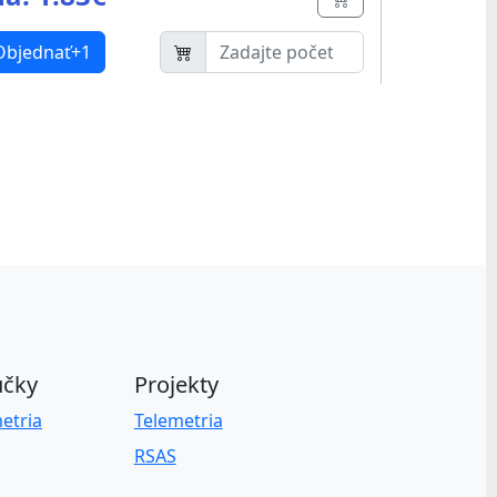
Button
Objednať+1
učky
Projekty
etria
Telemetria
RSAS