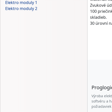
Elektro moduly 1
Zvukové úda
Elektro moduly 2
100 priečin
skladieb.
30 úrovní na
Proglogic
Výroba elekt
softvéru a 
požiadaviek