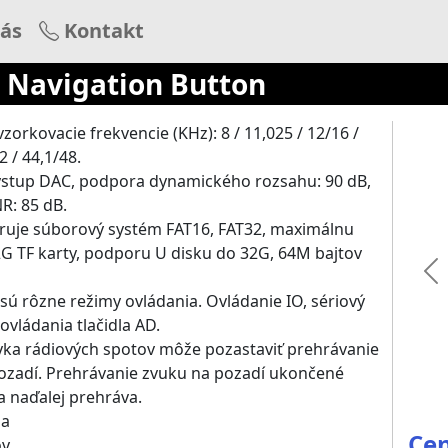
ás
Kontakt
 Navigation Button
zorkovacie frekvencie (KHz): 8 / 11,025 / 12/16 /
2 / 44,1/48.
výstup DAC, podpora dynamického rozsahu: 90 dB,
R: 85 dB.
ruje súborový systém FAT16, FAT32, maximálnu
G TF karty, podporu U disku do 32G, 64M bajtov
Pr
i sú rôzne režimy ovládania. Ovládanie IO, sériový
ovládania tlačidla AD.
yka rádiových spotov môže pozastaviť prehrávanie
ozadí. Prehrávanie zvuku na pozadí ukončené
 naďalej prehráva.
na
Cen
ov