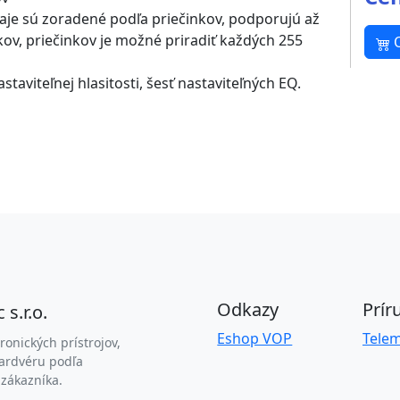
je sú zoradené podľa priečinkov, podporujú až
kov, priečinkov je možné priradiť každých 255
staviteľnej hlasitosti, šesť nastaviteľných EQ.
Odkazy
Prír
 s.r.o.
Eshop VOP
Telem
ronických prístrojov,
hardvéru podľa
 zákazníka.